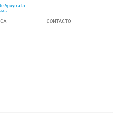
de Apoyo a la
ción
 y adscriptos
ECA
CONTACTO