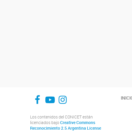
Facebook UE CISOR
Canal YouTube UE CISOR
Instagram UE CISOR
INICI
Los contenidos del CONICET están
licenciados bajo
Creative Commons
Reconocimiento 2.5 Argentina License