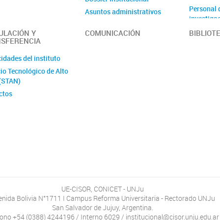
Personal 
Asuntos administrativos
investiga
Asociados
ULACIÓN Y
COMUNICACIÓN
BIBLIOT
SFERENCIA
idades del instituto
io Tecnológico de Alto
 (STAN)
ctos
UE-CISOR, CONICET - UNJu
enida Bolivia N°1711 I Campus Reforma Universitaria - Rectorado UNJu
San Salvador de Jujuy, Argentina.
fono +54 (0388) 4244196 / Interno 6029 / institucional@cisor.unju.edu.ar