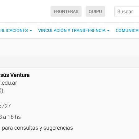
FRONTERAS
QUIPU
BLICACIONES
VINCULACIÓN Y TRANSFERENCIA
COMUNICA
esús Ventura
u.edu.ar
).
95727
8 a 16 hs
a para consultas y sugerencias