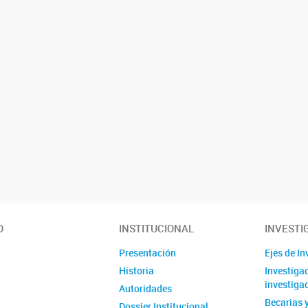
O
INSTITUCIONAL
INVESTI
Presentación
Ejes de I
Historia
Investiga
investiga
Autoridades
Becarias 
Dossier Institucional