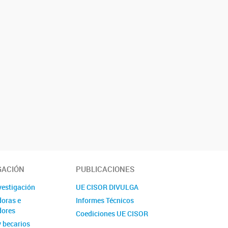
GACIÓN
PUBLICACIONES
nvestigación
UE CISOR DIVULGA
doras e
Informes Técnicos
dores
Coediciones UE CISOR
y becarios