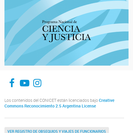
Facebook UE CISOR
Canal YouTube UE CISOR
Instagram UE CISOR
Los contenidos del CONICET están licenciados bajo
Creative
Commons Reconocimiento 2.5 Argentina License
VER REGISTRO DE OBSEQUIOS Y VIAJES DE FUNCIONARIOS