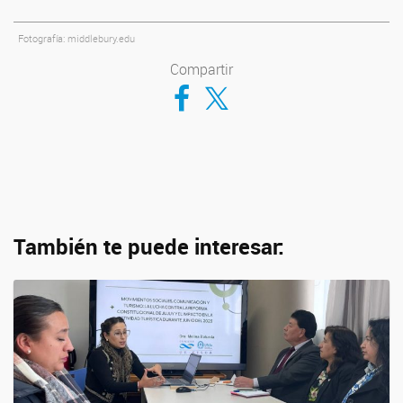
Fotografía: middlebury.edu
Compartir
Compartir en Facebook
Compartir en Twitter
También te puede interesar: