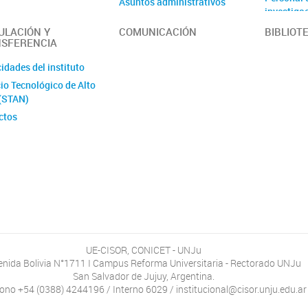
Asuntos administrativos
investiga
Asociados
ULACIÓN Y
COMUNICACIÓN
BIBLIOT
SFERENCIA
idades del instituto
io Tecnológico de Alto
 (STAN)
ctos
UE-CISOR, CONICET - UNJu
enida Bolivia N°1711 I Campus Reforma Universitaria - Rectorado UNJu
San Salvador de Jujuy, Argentina.
fono +54 (0388) 4244196 / Interno 6029 / institucional@cisor.unju.edu.ar