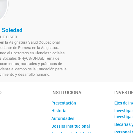
a Soledad
a UE CISOR
 en la Asignatura Salud Ocupacional
dante de Primera en la Asignatura
ndo el Doctorado en Ciencias Sociales
as Sociales (FHyCS/UNJu). Tema de
nocimientos, actitudes y prácticas de
rienta al campo de la Educación para la
ecimiento y desarrollo humano.
O
INSTITUCIONAL
INVESTI
Presentación
Ejes de I
Historia
Investiga
investiga
Autoridades
Becarias 
Dossier Institucional
Personal 