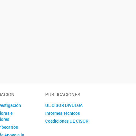
GACIÓN
PUBLICACIONES
nvestigación
UE CISOR DIVULGA
doras e
Informes Técnicos
dores
Coediciones UE CISOR
y becarios
de Apoyo a la