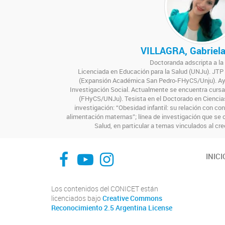
VILLAGRA, Gabriel
Doctoranda adscripta a l
Licenciada en Educación para la Salud (UNJu). JTP
(Expansión Académica San Pedro-FHyCS/Unju). Ayu
Investigación Social. Actualmente se encuentra cursa
(FHyCS/UNJu). Tesista en el Doctorado en Cienci
investigación: “Obesidad infantil: su relación con co
alimentación maternas”; línea de investigación que se o
Salud, en particular a temas vinculados al cr
Facebook UE CISOR
Canal YouTube UE CISOR
Instagram UE CISOR
INICI
Los contenidos del CONICET están
licenciados bajo
Creative Commons
Reconocimiento 2.5 Argentina License