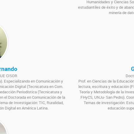
Humanidades y Ciencias Soc
estudiantiles de éxito y de aba
minería de dat
ernando
G
a UE CISOR
Doct
). Especializando en Comunicación y
Prof. en Ciencias de la Educació
icación Digital (Tecnicatura en Com.
lectura, escritura y educación 
edacción Periodística (Tecnicatura y
Teoría y Metodología de la Inves
en el Doctorada en Comunicación de la
FHyCS, UNJu- San Pedro). Coor
ema de Investigación: TIC, Ruralidad,
Temas de investigación: Estud
ón Digital en América Latina.
educación super